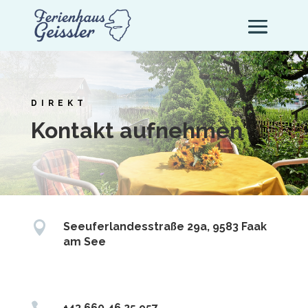
DIREKT
Kontakt aufnehmen

Seeuferlandesstraße 29a, 9583 Faak
am See
+43 660 46 25 957